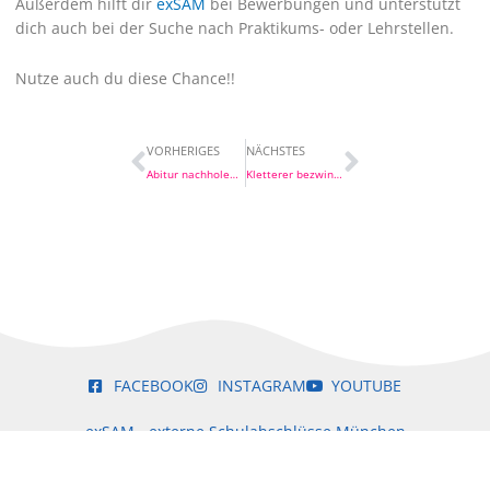
Außerdem hilft dir
exSAM
bei Bewerbungen und unterstützt
dich auch bei der Suche nach Praktikums- oder Lehrstellen.
Nutze auch du diese Chance!!
Prev
Nächster
VORHERIGES
NÄCHSTES
Abitur nachholen bei exSAM
Kletterer bezwingen Steilwand
FACEBOOK
INSTAGRAM
YOUTUBE
exSAM - externe Schulabschlüsse München
Goethestraße 17
80336 München