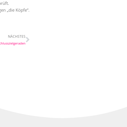
rüft.
gen „die Köpfe“.
Nächster
NÄCHSTES
chlusszielgeraden