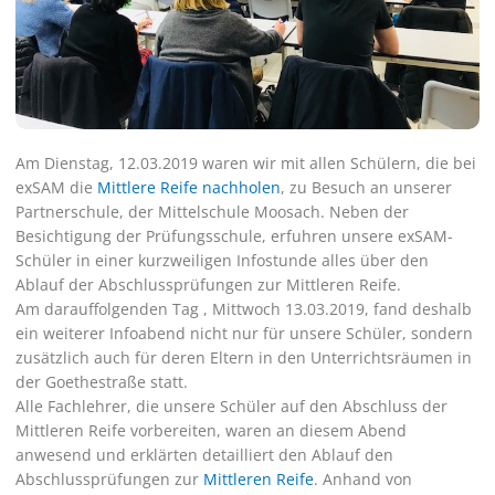
Am Dienstag, 12.03.2019 waren wir mit allen Schülern, die bei
exSAM die
Mittlere Reife nachholen
, zu Besuch an unserer
Partnerschule, der Mittelschule Moosach. Neben der
Besichtigung der Prüfungsschule, erfuhren unsere exSAM-
Schüler in einer kurzweiligen Infostunde alles über den
Ablauf der Abschlussprüfungen zur Mittleren Reife.
Am darauffolgenden Tag , Mittwoch 13.03.2019, fand deshalb
ein weiterer Infoabend nicht nur für unsere Schüler, sondern
zusätzlich auch für deren Eltern in den Unterrichtsräumen in
der Goethestraße statt.
Alle Fachlehrer, die unsere Schüler auf den Abschluss der
Mittleren Reife vorbereiten, waren an diesem Abend
anwesend und erklärten detailliert den Ablauf den
Abschlussprüfungen zur
Mittleren Reife
. Anhand von