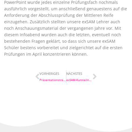
PowerPoint wurde jedes einzelne Prüfungsfach nochmals
ausführlich vorgestellt, um anschließend genauestens auf die
Anforderung der Abschlussprüfung der Mittleren Reife
einzugehen. Zusätzlich stellten unsere exSAM Lehrer auch
noch Anschauungsmaterial der vergangenen Jahre vor. Mit
diesem Infoabend wurden auch die letzten, eventuell noch
bestehenden Fragen geklärt, so dass sich unsere exSAM
Schüler bestens vorbereitet und zielgerichtet auf die ersten
Prüfungen im April konzentrieren können.
Prev
Nächster
VORHERIGES
NÄCHSTES
Präsentationstraining an der HDBW
exSAM-KursteilnehmerInnen erhalten HDBW-Zertifikate