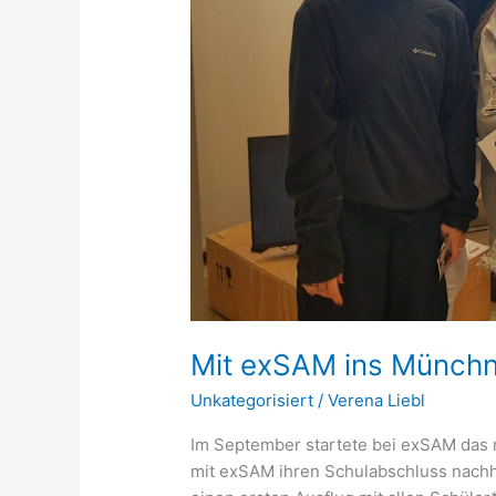
Mit exSAM ins Münch
Unkategorisiert
/
Verena Liebl
Im September startete bei exSAM das n
mit exSAM ihren Schulabschluss nach